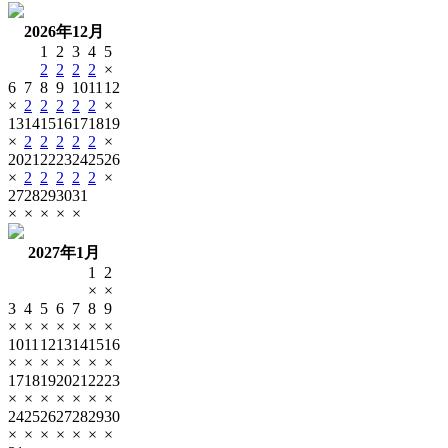
2026年12月
1
2
3
4
5
2
2
2
2
×
6
7
8
9
10
11
12
×
2
2
2
2
2
×
13
14
15
16
17
18
19
×
2
2
2
2
2
×
20
21
22
23
24
25
26
×
2
2
2
2
2
×
27
28
29
30
31
×
×
×
×
×
2027年1月
1
2
×
×
3
4
5
6
7
8
9
×
×
×
×
×
×
×
10
11
12
13
14
15
16
×
×
×
×
×
×
×
17
18
19
20
21
22
23
×
×
×
×
×
×
×
24
25
26
27
28
29
30
×
×
×
×
×
×
×