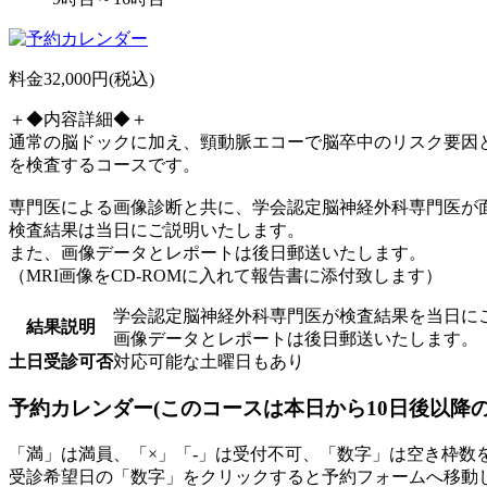
料金
32,000
円(税込)
＋◆内容詳細◆＋
通常の脳ドックに加え、頸動脈エコーで脳卒中のリスク要因
を検査するコースです。
専門医による画像診断と共に、学会認定脳神経外科専門医が
検査結果は当日にご説明いたします。
また、画像データとレポートは後日郵送いたします。
（MRI画像をCD-ROMに入れて報告書に添付致します）
学会認定脳神経外科専門医が検査結果を当日に
結果説明
画像データとレポートは後日郵送いたします。
土日受診可否
対応可能な土曜日もあり
予約カレンダー(このコースは本日から10日後以降
「
満
」は満員、「
×
」「
-
」は受付不可、「
数字
」は空き枠数
受診希望日の「
数字
」をクリックすると予約フォームへ移動