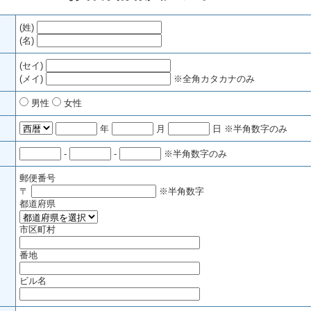
(姓)
(名)
(セイ)
(メイ)
※全角カタカナのみ
男性
女性
年
月
日
※半角数字のみ
-
-
※半角数字のみ
郵便番号
〒
※半角数字
都道府県
市区町村
番地
ビル名