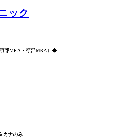
リニック
頭部MRA・頸部MRA）◆
タカナのみ