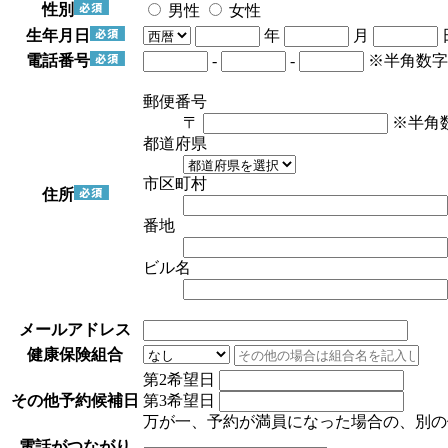
性別
男性
女性
生年月日
年
月
電話番号
-
-
※半角数字
郵便番号
〒
※半角
都道府県
市区町村
住所
番地
ビル名
メールアドレス
健康保険組合
第2希望日
その他予約候補日
第3希望日
万が一、予約が満員になった場合の、別の
電話がつながり