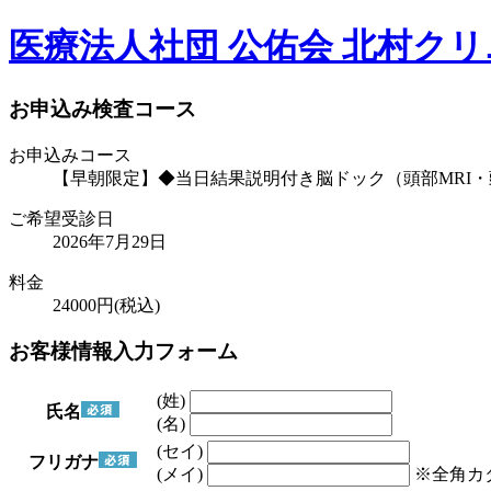
医療法人社団 公佑会 北村ク
お申込み検査コース
お申込みコース
【早朝限定】◆当日結果説明付き脳ドック（頭部MRI・
ご希望受診日
2026年7月29日
料金
24000
円(税込)
お客様情報入力フォーム
(姓)
氏名
(名)
(セイ)
フリガナ
(メイ)
※全角カ