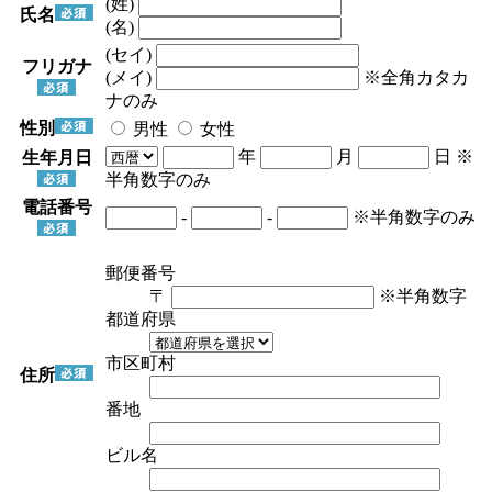
(姓)
氏名
(名)
(セイ)
フリガナ
(メイ)
※全角カタカ
ナのみ
性別
男性
女性
年
月
日
※
生年月日
半角数字のみ
電話番号
-
-
※半角数字のみ
郵便番号
〒
※半角数字
都道府県
市区町村
住所
番地
ビル名