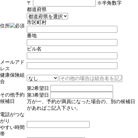
〒
※半角数字
都道府県
市区町村
住所
番地
ビル名
メールアド
レス
健康保険組
合
第2希望日
その他予約
第3希望日
候補日
万が一、予約が満員になった場合の、別の候補日
があればご記入下さい。
電話がつな
がり
やすい時間
帯