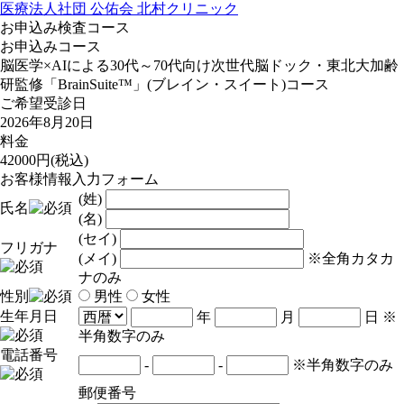
医療法人社団 公佑会 北村クリニック
お申込み検査コース
お申込みコース
脳医学×AIによる30代～70代向け次世代脳ドック・東北大加齢
研監修「BrainSuite™」(ブレイン・スイート)コース
ご希望受診日
2026年8月20日
料金
42000
円(税込)
お客様情報入力フォーム
(姓)
氏名
(名)
(セイ)
フリガナ
(メイ)
※全角カタカ
ナのみ
性別
男性
女性
生年月日
年
月
日
※
半角数字のみ
電話番号
-
-
※半角数字のみ
郵便番号