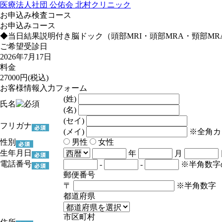
医療法人社団 公佑会 北村クリニック
お申込み検査コース
お申込みコース
◆当日結果説明付き脳ドック（頭部MRI・頭部MRA・頸部MR
ご希望受診日
2026年7月17日
料金
27000
円(税込)
お客様情報入力フォーム
(姓)
氏名
(名)
(セイ)
フリガナ
(メイ)
※全角カ
性別
男性
女性
生年月日
年
月
電話番号
-
-
※半角数字
郵便番号
〒
※半角数字
都道府県
市区町村