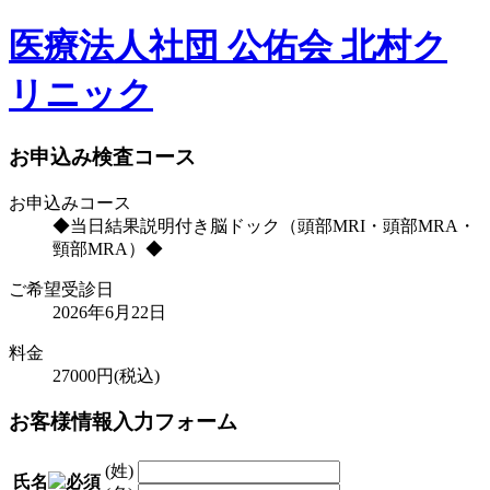
医療法人社団 公佑会 北村ク
リニック
お申込み検査コース
お申込みコース
◆当日結果説明付き脳ドック（頭部MRI・頭部MRA・
頸部MRA）◆
ご希望受診日
2026年6月22日
料金
27000
円(税込)
お客様情報入力フォーム
(姓)
氏名