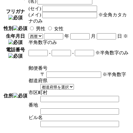
(名)
(セイ)
フリガナ
(メイ)
※全角カタカ
ナのみ
性別
男性
女性
生年月日
年
月
日
※
半角数字のみ
電話番号
-
-
※半角数字のみ
郵便番号
〒
※半角数字
都道府県
市区町村
住所
番地
ビル名