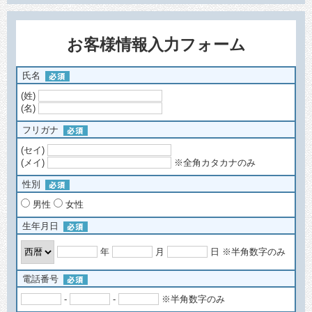
お客様情報入力フォーム
氏名
(姓)
(名)
フリガナ
(セイ)
(メイ)
※全角カタカナのみ
性別
男性
女性
生年月日
年
月
日
※半角数字のみ
電話番号
-
-
※半角数字のみ