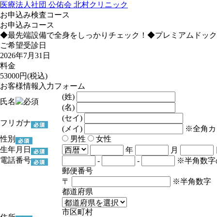
医療法人社団 公佑会 北村クリニック
お申込み検査コース
お申込みコース
◆最先端設備で全身をしっかりチェック！◆プレミアムドック
ご希望受診日
2026年7月31日
料金
53000
円(税込)
お客様情報入力フォーム
(姓)
氏名
(名)
(セイ)
フリガナ
(メイ)
※全角カ
性別
男性
女性
生年月日
年
月
電話番号
-
-
※半角数字
郵便番号
〒
※半角数字
都道府県
市区町村